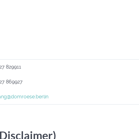
27 829911
327 869927
ang@domroese.berlin
Disclaimer)